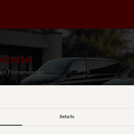
ebote
en Fir­men­wa­gen
Details