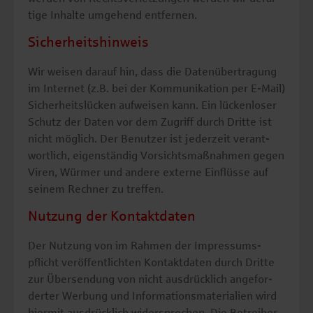
ti­ge In­hal­te um­ge­hend ent­fer­nen.
Sicherheitshinweis
Wir wei­sen dar­auf hin, dass die Da­ten­über­tra­gung
im In­ter­net (z.B. bei der Kom­mu­ni­ka­ti­on per E-Mail)
Si­cher­heits­lü­cken auf­wei­sen kann. Ein lü­cken­lo­ser
Schutz der Daten vor dem Zu­griff durch Drit­te ist
nicht mög­lich. Der Be­nut­zer ist je­der­zeit ver­ant­
wort­lich, ei­gen­stän­dig Vor­sichts­maß­nah­men gegen
Viren, Wür­mer und an­de­re ex­ter­ne Ein­flüs­se auf
sei­nem Rech­ner zu tref­fen.
Nutzung der Kontaktdaten
Der Nut­zung von im Rah­men der Im­pres­sums­
pflicht ver­öf­fent­lich­ten Kon­takt­da­ten durch Drit­te
zur Über­sen­dung von nicht aus­drück­lich an­ge­for­
der­ter Wer­bung und In­for­ma­ti­ons­ma­te­ria­li­en wird
hier­mit aus­drück­lich wi­der­spro­chen. Die Be­trei­ber