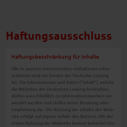
Haftungsausschluss
Haftungsbeschränkung für Inhalte
Alle in un­se­ren In­ter­net­sei­ten ent­hal­te­nen In­for­
ma­tio­nen sind ein Ser­vice der Deut­sche Lea­sing
AG. Die In­for­ma­tio­nen und Daten (“In­halt“), wel­che
die Web­sites der Deut­schen Lea­sing be­inhal­ten,
dür­fen aus­schlie­ß­lich zu In­for­ma­ti­ons­zwe­cken ver­
wen­det wer­den und stel­len keine Be­ra­tung oder
Emp­feh­lung dar. Die Nut­zung der In­hal­te der Web­
site er­folgt auf ei­ge­ne Ge­fahr des Nut­zers. Mit der
rei­nen Nut­zung der Web­sei­te kommt kei­ner­lei Ver­