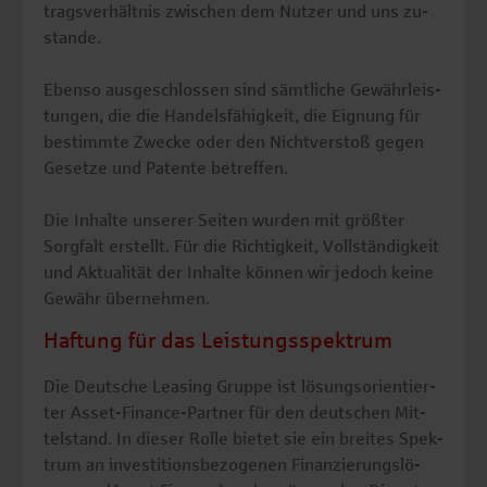
trags­ver­hält­nis zwi­schen dem Nut­zer und uns zu­
stan­de.
Eben­so aus­ge­schlos­sen sind sämt­li­che Ge­währ­leis­
tun­gen, die die Han­dels­fä­hig­keit, die Eig­nung für
be­stimm­te Zwe­cke oder den Nicht­ver­stoß gegen
Ge­set­ze und Pa­ten­te be­tref­fen.
Die In­hal­te un­se­rer Sei­ten wur­den mit grö­ß­ter
Sorg­falt er­stellt. Für die Rich­tig­keit, Voll­stän­dig­keit
und Ak­tua­li­tät der In­hal­te kön­nen wir je­doch keine
Ge­währ über­neh­men.
Haftung für das Leistungsspektrum
Die Deut­sche Lea­sing Grup­pe ist lö­sungs­ori­en­tier­
ter Asset-Fi­nan­ce-Part­ner für den deut­schen Mit­
tel­stand. In die­ser Rolle bie­tet sie ein brei­tes Spek­
trum an in­ves­ti­ti­ons­be­zo­ge­nen Fi­nan­zie­rungs­lö­