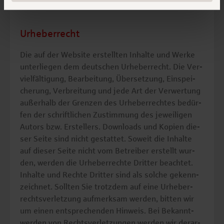
Links un­ver­züg­lich lö­schen.
Urheberrecht
Die auf der Web­site er­stell­ten In­hal­te und Werke
un­ter­lie­gen dem deut­schen Ur­he­ber­recht. Die Ver­
viel­fäl­ti­gung, Be­ar­bei­tung, Über­set­zung, Ein­spei­
che­rung, Ver­brei­tung und jede Art der Ver­wer­tung
au­ßer­halb der Gren­zen des Ur­he­ber­rech­tes be­dür­
fen der schrift­li­chen Zu­stim­mung des je­wei­li­gen
Au­tors bzw. Er­stel­lers. Down­loads und Ko­pi­en die­
ser Seite sind nicht ge­stat­tet. So­weit die In­hal­te
auf die­ser Seite nicht vom Be­trei­ber er­stellt wur­
den, wer­den die Ur­he­ber­rech­te Drit­ter be­ach­tet.
In­hal­te und Rech­te Drit­ter sind als sol­che ge­kenn­
zeich­net. Soll­ten Sie trotz­dem auf eine Ur­he­ber­
rechts­ver­let­zung auf­merk­sam wer­den, bit­ten wir
um einen ent­spre­chen­den Hin­weis. Bei Be­kannt­
wer­den von Rechts­ver­let­zun­gen wer­den wir der­ar­